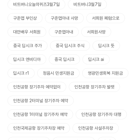
비트버니오늘의퀴즈3월7일
비트버니3월7일
구준엽 부인상
구준엽아내 사망
서희원 폐렴으로
대만배우 서희원
구준엽아내
서희원사망
중국 딥시크 주가
중국 딥시크 주식
딥시크 뜻
딥시크 엔비디아
중국 딥시크
딥시크 ai
딥시크 r1
정음시 민생지원금
영광민생회복 지원금
인천공항 장기주차 예약없이
인천공항 장기주차 발렛
인천공항 2터미널 장기주차 예약
인천공항 1터미널 장기주차 예약
인천공항 장기주차 대행
인천국제공항 장기주차장 예약
인천공항 사설주차장