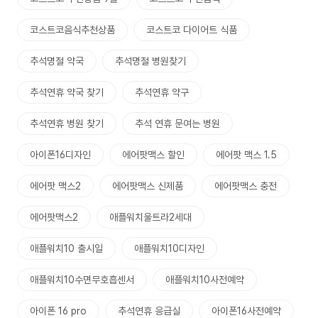
코스트코음식추천상품
코스트코 다이어트 식품
추석명절 약국
추석명절 병원찾기
추석연휴 약국 찾기
추석연휴 약구
추석연휴 병원 찾기
추석 연휴 문여는 병원
아이폰16디자인
에어팟맥스 할인
에어팟 맥스 1.5
에어팟 맥스2
에어팟맥스 신제품
에어팟맥스 충전
에어팟맥스2
애플워치울트라2세대
애플워치10 출시일
애플워치10디자인
애플워치10수면무호흡센서
애플워치10사전예약
아이폰 16 pro
추석연휴 응급실
아이폰16사전예약