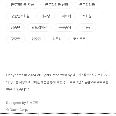
근로장려금 지급
근로장려금 신청
근로장려금
구준엽서희원
최재명
서희제
서희원
남승민
월드컵예선
축구중계
김용빈
구준엽
김수현
정우성
코스트코
Copyrights © 2024 All Rights Reserved by 애드센스팜"본 사이트 페이지
의 링크를 사용하여 구매한 제품을 통해 제휴 광고 프로그램의 일환으로 수수료를
받을 수 있습니다."
Designed by 티스토리
© Daum Corp.