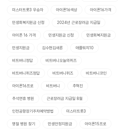
미스터트롯3 우승자
아이폰16색상
아이폰16가격
민생회복지원금 신청
2024년 근로장려금 지급일
아이폰 16 가격
민생지원금 신청
민생회복지원금
민생지원금
김수현김새론
애플워치10
비트버니정답
비트버니오늘의퀴즈
비트버니퀴즈정답
비트버니퀴즈
비트버니코인
아이폰16프로
비트버니
추혁진
추석연휴 병원
근로장려금 지급일 8월
인천공항장기주차예약방법
미스터트롯3
명절 병원 찾기
민생안정지원금
아이폰15프로