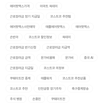
에어팟맥스가격
이마트 쓱데이
근로장려금 정기 지급일
코스트코 추천템
에어팟맥스사전예약
애플에어팟맥스
에어팟맥스
손빈아
코스트코 할인정보
쓱데이
근로장려금 반기신청
근로장려금 지급액
근로장려금 금액
문가비몸매
문가비
중국 AI
근로장려금 지급일
코스트코 의정부
쿠웨이트전 중계
애플워치
코스트코 추천상품
코스트코 추천
인천공항 장기주차
축구중계방송
추석 병원
손흥민
쿠웨이트전