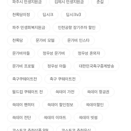
파주시 민생지원금
김제시 민생지원금
춘길
천록담이정
딥시크
딥시크v3
파주 민생회복지원금
인천공항 장기주차 할인
천록담
문가비 모델
문가비 인스타
문가비아들
정우성 문가비
정우성 혼외자
문가비 프로필
정우성 아들
대한민국축구중계방송
축구쿠웨이트전
축구 쿠웨이트전
월드컵 쿠웨이트 전
쓱데이 가전
쓱데이 항공권
쓱데이 팬히터
쓱데이 할인정보
쓱데이할인
쓱데이 전단
쓱데이 이마트
쓱데이 빗썸
코스트코 추천상품 9월
코스트코 추천음식