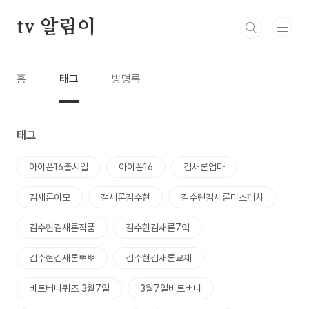
본문 바로가기
tv 알림이
홈
태그
방명록
태그
아이폰16출시일
아이폰16
김새론엄마
김새론이모
갬새론김수현
김수련김새론디스패치
김수현김새론작품
김수현김새론7억
김수현김새론뽀뽀
김수현김새론교제
비트버니퀴즈 3월7일
3월7일비트버니